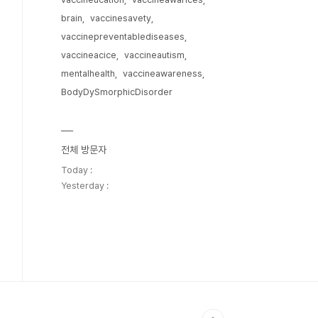
brain
vaccinesavety
vaccinepreventablediseases
vaccineacice
vaccineautism
mentalhealth
vaccineawareness
BodyDySmorphicDisorder
전체 방문자
Today :
Yesterday :