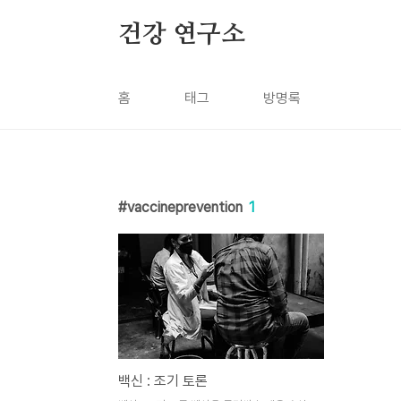
본문 바로가기
건강 연구소
홈
태그
방명록
vaccineprevention
1
백신 : 조기 토론