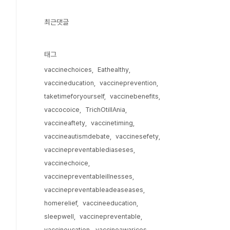
최근댓글
태그
vaccinechoices
Eathealthy
vaccineducation
vaccineprevention
taketimeforyourself
vaccinebenefits
vaccocoice
TrichOtillAnia
vaccineaftety
vaccinetiming
vaccineautismdebate
vaccinesefety
vaccinepreventablediaseses
vaccinechoice
vaccinepreventableillnesses
vaccinepreventableadeaseases
homerelief
vaccineeducation
sleepwell
vaccinepreventable
vaccineucation
vaccineawarices