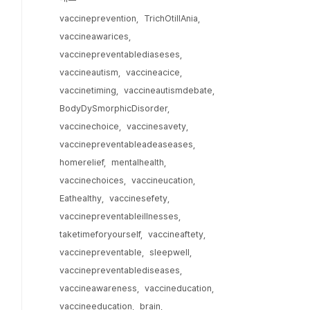
vaccineprevention
TrichOtillAnia
vaccineawarices
vaccinepreventablediaseses
vaccineautism
vaccineacice
vaccinetiming
vaccineautismdebate
BodyDySmorphicDisorder
vaccinechoice
vaccinesavety
vaccinepreventableadeaseases
homerelief
mentalhealth
vaccinechoices
vaccineucation
Eathealthy
vaccinesefety
vaccinepreventableillnesses
taketimeforyourself
vaccineaftety
vaccinepreventable
sleepwell
vaccinepreventablediseases
vaccineawareness
vaccineducation
vaccineeducation
brain