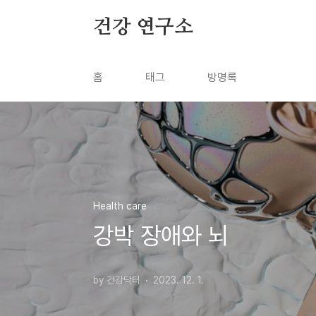
본문 바로가기
건강 연구소
홈
태그
방명록
Health care
강박 장애와 뇌
by 건강닥터
2023. 12. 1.